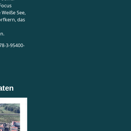
Focus
e Weiße See,
orfkern, das
n.
78-3-95400-
aten