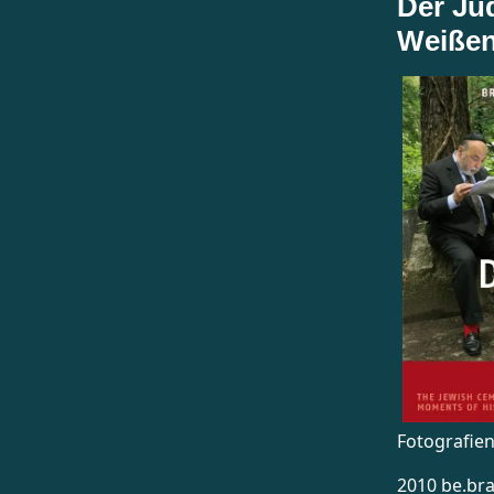
Der Jü
Weiße
Fotografie
2010 be.bra