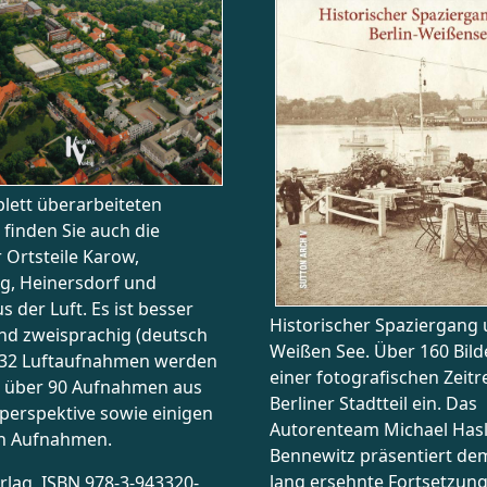
ungen
lett überarbeiteten
finden Sie auch die
Ortsteile Karow,
g, Heinersdorf und
 der Luft. Es ist besser
Historischer Spaziergang
nd zweisprachig (deutsch
Weißen See. Über 160 Bild
. 32 Luftaufnahmen werden
einer fotografischen Zeitr
t über 90 Aufnahmen aus
Berliner Stadtteil ein. Das
perspektive sowie einigen
Autorenteam Michael Has
en Aufnahmen.
Bennewitz präsentiert dem
lang ersehnte Fortsetzung
rlag ISBN 978-3-943320-