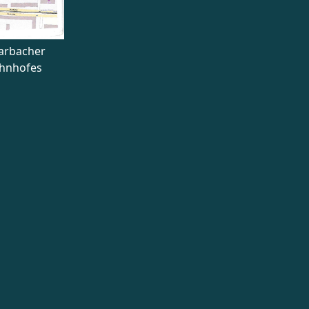
rarbacher
ahnhofes