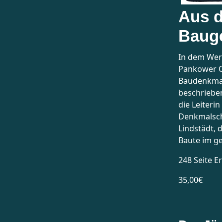
Aus d
Baug
In dem Wer
Pankower Or
Baudenkma
beschrieben
die Leiteri
Denkmalsch
Lindstädt,
Baute im g
248 Seite E
35,00€