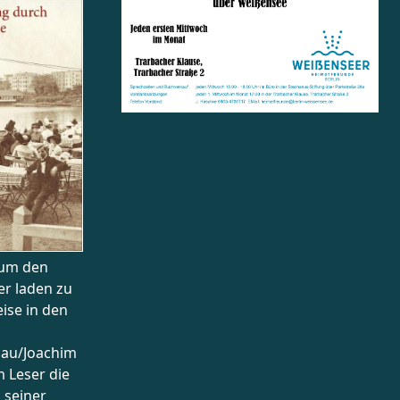
 um den
er laden zu
eise in den
lau/Joachim
 Leser die
 seiner