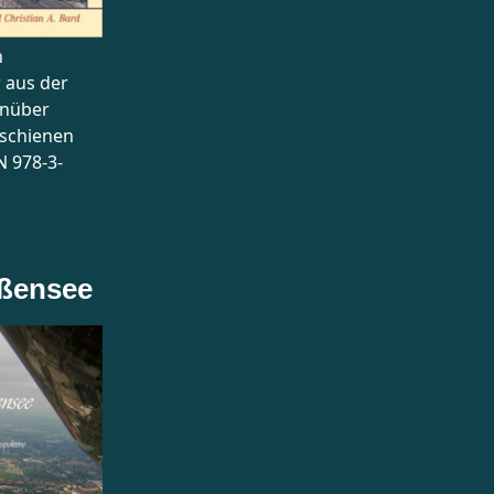
n
 aus der
enüber
rschienen
N 978-3-
ißensee