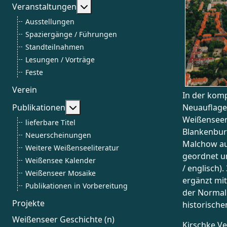
Weitere Informationen: Veranstalt
Veranstaltungen
Ausstellungen
Spaziergänge / Führungen
Standteilnahmen
Lesungen / Vorträge
Feste
Verein
In der komp
Weitere Informationen: Publikationen
Publikationen
Neuauflage 
Weißenseer 
lieferbare Titel
Blankenbur
Neuerscheinungen
Malchow aus
Weitere Weißenseeliteratur
geordnet u
Weißensee Kalender
/ englisch)
Weißenseer Mosaike
ergänzt mi
Publikationen in Vorbereitung
der Normal
Projekte
historisch
Weißenseer Geschichte (n)
Kirschke Ve