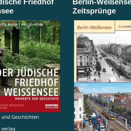
dische Friedhof
Berlin-Weißense
nsee
Zeitsprünge
n und Geschichten
 verlag