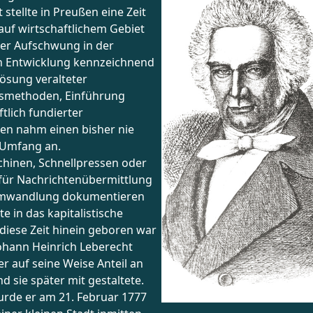
 stellte in Preußen eine Zeit
e auf wirtschaftlichem Gebiet
rer Aufschwung in der
n Entwicklung kennzeichnend
lösung veralteter
smethoden, Einführung
tlich fundierter
en nahm einen bisher nie
Umfang an.
inen, Schnellpressen oder
t für Nachrichtenübermittlung
umwandlung dokumentieren
te in das kapitalistische
n diese Zeit hinein geboren war
ohann Heinrich Leberecht
er auf seine Weise Anteil an
d sie später mit gestaltete.
rde er am 21. Februar 1777