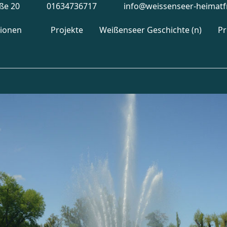
aße 20
01634736717
info@weissenseer-heimatf
tionen
Projekte
Weißenseer Geschichte (n)
P