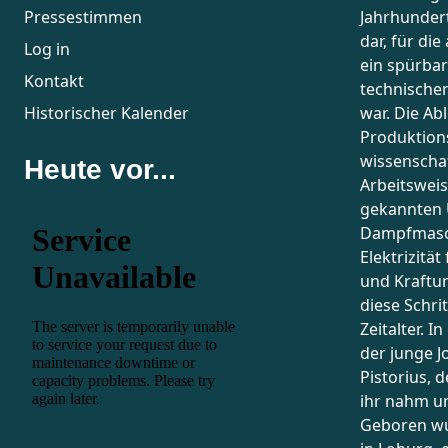
Pressestimmen
Jahrhundert
dar, für di
Log in
ein spürba
Kontakt
technische
Historischer Kalender
war. Die Ab
Produktion
wissenschaf
Heute vor...
Arbeitsweis
gekannten 
Dampfmasch
Elektrizitä
und Kraft
diese Schrit
Zeitalter. I
der junge J
Pistorius, d
ihr nahm un
Geboren wu