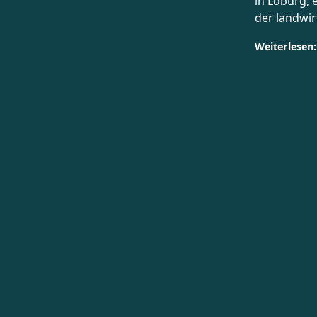
in Loburg, 
der landwi
Weiterlesen: