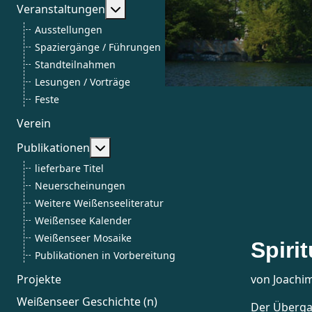
Weitere Informationen: Veranstalt
Veranstaltungen
Ausstellungen
Spaziergänge / Führungen
Standteilnahmen
Lesungen / Vorträge
Feste
Verein
Weitere Informationen: Publikationen
Publikationen
lieferbare Titel
Neuerscheinungen
Weitere Weißenseeliteratur
Weißensee Kalender
Weißenseer Mosaike
Spiri
Publikationen in Vorbereitung
Projekte
von Joachi
Weißenseer Geschichte (n)
Der Überga