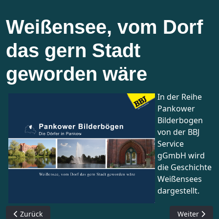
Weißensee, vom Dorf
das gern Stadt
geworden wäre
In der Reihe
Pankower
Bilderbogen
von der BBJ
Service
gGmbH wird
die Geschichte
Weißensees
dargestellt.
Vorheriger Beitrag: Berlin-Weißensee - Zeitsprünge
Nächster Bei
Zurück
Weiter