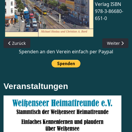
Verlag ISBN
978-3-86680-
651-0
Vorheriger Beitrag: Der Jüdische Friedhof Weißensee
Nächster Be
Zurück
Weiter
Spenden an den Verein einfach per Paypal
Veranstaltungen