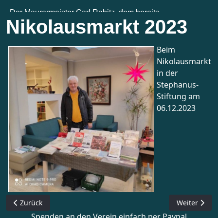
Nikolausmarkt 2023
Beim
Nikolausmarkt
in der
Stephanus-
Stiftung am
06.12.2023
Vorheriger Beitrag: Potsdamer Geschichtsbörse 2025
Nächster Bei
Zurück
Weiter
Spenden an den Verein einfach per Paypal