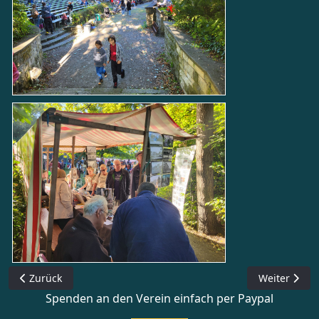
Vorheriger Beitrag: SozialKulturMarkt 2026
Nächster Be
Zurück
Weiter
Spenden an den Verein einfach per Paypal