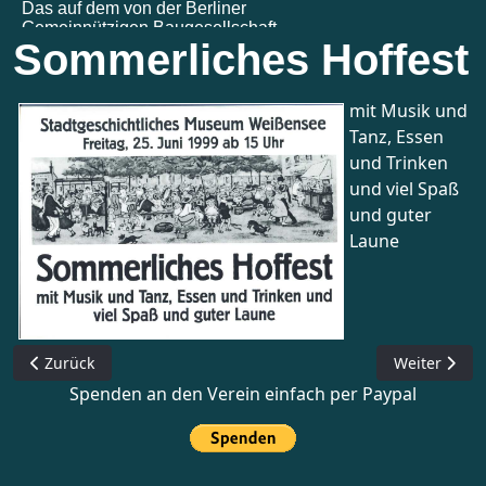
Sommerliches Hoffest
mit Musik und
Tanz, Essen
und Trinken
und viel Spaß
und guter
Laune
Vorheriger Beitrag: Nikolauströdelmarkt
Nächster Be
Zurück
Weiter
Spenden an den Verein einfach per Paypal