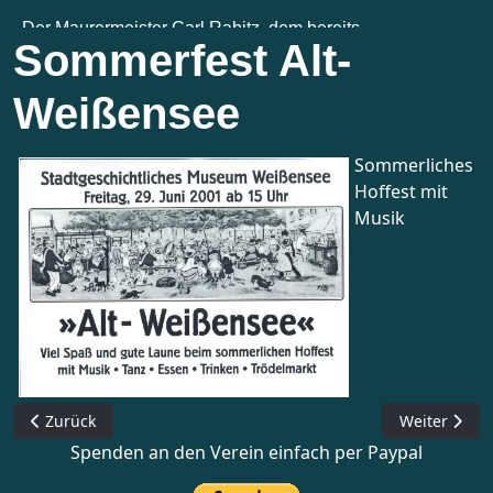
Sommerfest Alt-
Weißensee
Sommerliches
Hoffest mit
Musik
Vorheriger Beitrag: Nikolauströdelmarkt
Nächster Bei
Zurück
Weiter
Spenden an den Verein einfach per Paypal